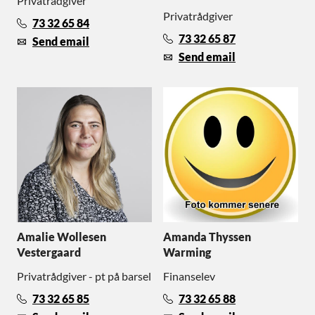
Privatrådgiver
Privatrådgiver
73 32 65 84
73 32 65 87
Send email
Send email
Amalie Wollesen
Amanda Thyssen
Vestergaard
Warming
Privatrådgiver - pt på barsel
Finanselev
73 32 65 85
73 32 65 88