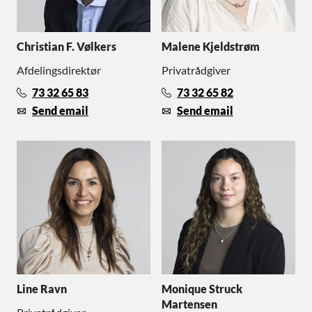
Christian F. Vølkers
Malene Kjeldstrøm
Afdelingsdirektør
Privatrådgiver
73 32 65 83
73 32 65 82
Send email
Send email
Line Ravn
Monique Struck
Martensen