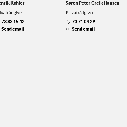
nrik Køhler
Søren Peter Grelk Hansen
ivatrådgiver
Privatrådgiver
73 83 15 42
73 71 04 29
Send email
Send email