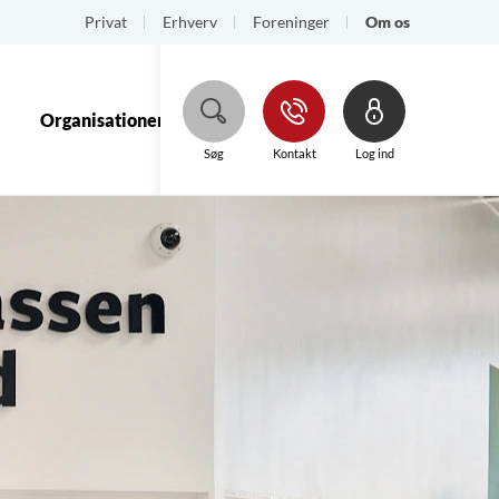
Privat
Erhverv
Foreninger
Om os
Organisationen
Regnskaber/rapporter
Hjælp
Søg
Kontakt
Log ind