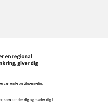
er en regional
kring, giver dig
nærværende og tilgængelig.
er, som kender dig og møder dig i