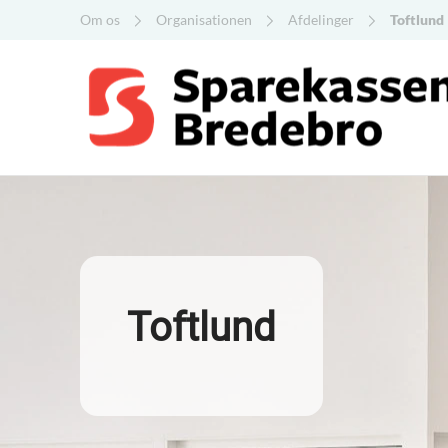
Om os
Organisationen
Afdelinger
Toftlund
Toftlund