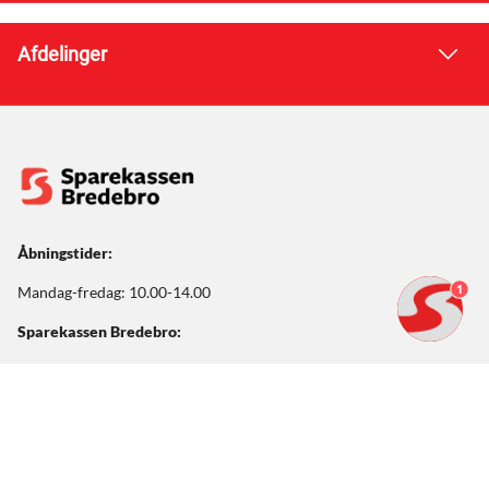
Afdelinger
Åbningstider:
1
Mandag-fredag: 10.00-14.00
Sparekassen Bredebro:
Storegade 25
6261 Bredebro
Tlf. 74 71 15 41
CVR: 67020618
BIC/SWIFT: BBRODK21