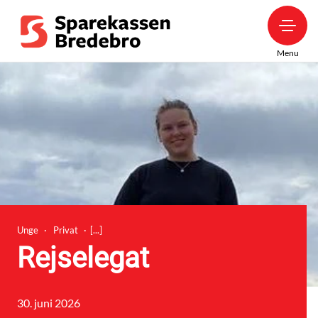
Menu
Unge
Privat
Rejselegat
30. juni 2026